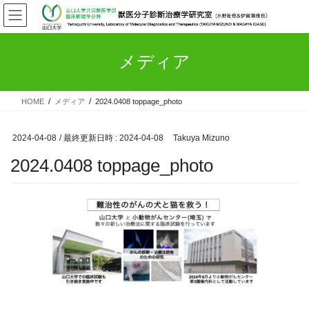
コ
ナ
ン
ビ
テ
ゲ
ン
ー
メディア
ツ
シ
へ
ョ
ス
ン
HOME
メディア
2024.0408 toppage_photo
キ
に
ッ
移
プ
動
2024-04-08
/ 最終更新日時 :
2024-04-08
Takuya Mizuno
2024.0408 toppage_photo