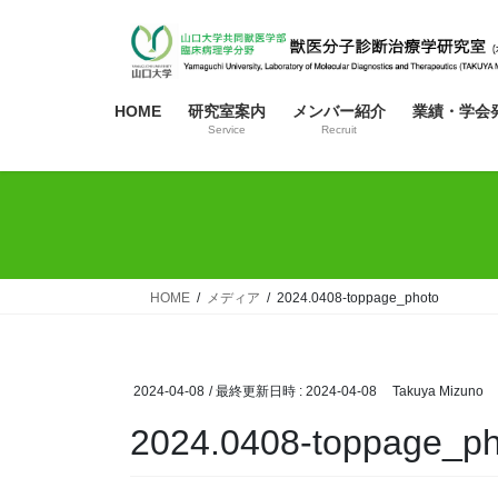
コ
ナ
ン
ビ
テ
ゲ
ン
ー
HOME
研究室案内
メンバー紹介
業績・学会
ツ
シ
Service
Recruit
へ
ョ
ス
ン
キ
に
ッ
移
プ
動
HOME
メディア
2024.0408-toppage_photo
2024-04-08
/ 最終更新日時 :
2024-04-08
Takuya Mizuno
2024.0408-toppage_ph