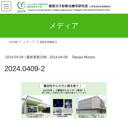
コ
ナ
ン
ビ
テ
ゲ
ン
ー
メディア
ツ
シ
へ
ョ
ス
ン
HOME
メディア
2024.0409-2
キ
に
ッ
移
プ
動
2024-04-09
/ 最終更新日時 :
2024-04-09
Takuya Mizuno
2024.0409-2