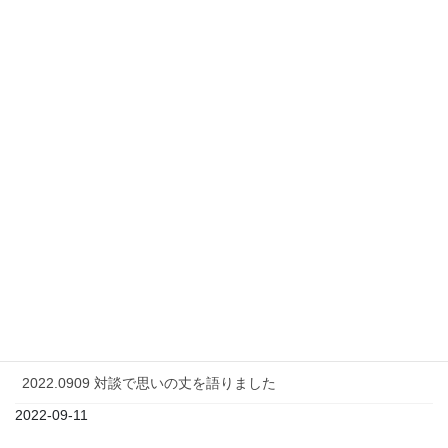
最近の投稿
犬の口腔内メラノーマ）に対する日本で新たに承認された治療
薬、オンセプトメラノーマについて解説します！
2024-04-29
犬のがん（とくにメラノーマ）に今のところ一番効果がある免
疫療法はこれだ！（飼い主さん向け）
2024-04-23
犬のがん(悪性腫瘍）に対する免疫療法の真実についてわかりや
すく解説します（飼い主さん向け）パート2
2024-04-08
2022年、1年の振り返り
2023-01-01
2022.0909 対談で思いの丈を語りました
2022-09-11