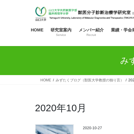
コ
ナ
ン
ビ
テ
ゲ
ン
ー
HOME
研究室案内
メンバー紹介
業績・学会
ツ
シ
Service
Recruit
へ
ョ
ス
ン
キ
に
み
ッ
移
プ
動
HOME
みずたくブログ（獣医大学教授の独り言）
20
2020年10月
2020-10-27