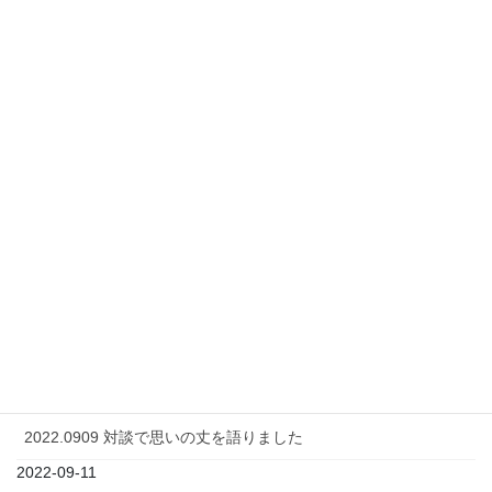
最近の投稿
犬の口腔内メラノーマ）に対する日本で新たに承認された治療
薬、オンセプトメラノーマについて解説します！
2024-04-29
犬のがん（とくにメラノーマ）に今のところ一番効果がある免
疫療法はこれだ！（飼い主さん向け）
2024-04-23
犬のがん(悪性腫瘍）に対する免疫療法の真実についてわかりや
すく解説します（飼い主さん向け）パート2
2024-04-08
2022年、1年の振り返り
2023-01-01
2022.0909 対談で思いの丈を語りました
2022-09-11