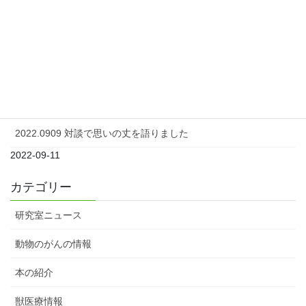
2024-04-23
犬のがん(悪性腫瘍）に対する免疫療法の真実についてわかりや
すく解説します（飼い主さん向け）パート2
2024-04-08
2022年、1年の振り返り
2023-01-01
2022.0909 対談で思いの丈を語りました
2022-09-11
カテゴリー
研究室ニュース
動物のがんの情報
本の紹介
獣医療情報