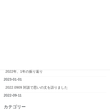
犬の口腔内メラノーマ）に対する日本で新たに承認された治療
薬、オンセプトメラノーマについて解説します！
2024-04-29
犬のがん（とくにメラノーマ）に今のところ一番効果がある免
疫療法はこれだ！（飼い主さん向け）
2024-04-23
犬のがん(悪性腫瘍）に対する免疫療法の真実についてわかりや
すく解説します（飼い主さん向け）パート2
2024-04-08
2022年、1年の振り返り
2023-01-01
2022.0909 対談で思いの丈を語りました
2022-09-11
カテゴリー